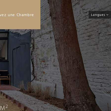
vez une Chambre
Langues
2
 M