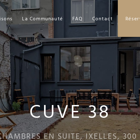
isons
La Communauté
FAQ
Contact
Réser
CUVE 38
CHAMBRES EN SUITE, IXELLES, 300