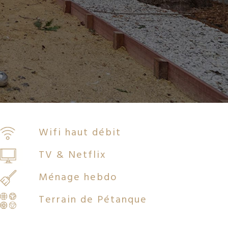
Wifi haut débit
TV & Netflix
Ménage hebdo
Terrain de Pétanque